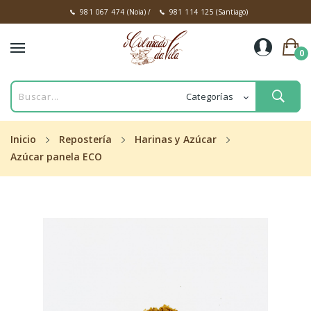
981 067 474
(Noia)
/
981 114 125
(Santiago)
0
Inicio
Repostería
Harinas y Azúcar
Azúcar panela ECO