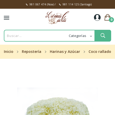
981 067 474
(Noia)
/
981 114 125
(Santiago)
0
Inicio
Repostería
Harinas y Azúcar
Coco rallado