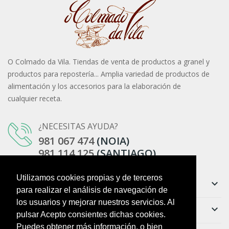
O Colmado da Vila. Tiendas de venta de productos a granel y
productos para repostería... Amplia variedad de productos de
alimentación y los accesorios para la elaboración de
cualquier receta.
¿NECESITAS AYUDA?
981 067 474
(NOIA)
981 114 125
(SANTIAGO)
Utilizamos cookies propias y de terceros
Información
keyboard_arrow_down
para realizar el análisis de navegación de
los usuarios y mejorar nuestros servicios. Al
Ayuda
keyboard_arrow_down
pulsar Acepto consientes dichas cookies.
Puedes obtener más información, o bien