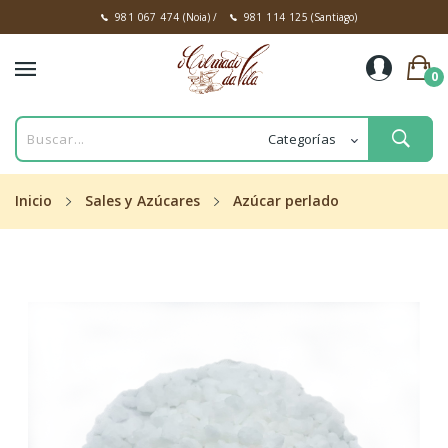
981 067 474
(Noia)
/
981 114 125
(Santiago)
0
Inicio
Sales y Azúcares
Azúcar perlado