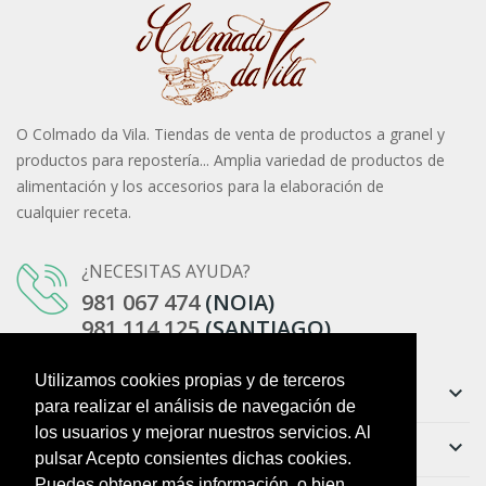
O Colmado da Vila. Tiendas de venta de productos a granel y
productos para repostería... Amplia variedad de productos de
alimentación y los accesorios para la elaboración de
cualquier receta.
¿NECESITAS AYUDA?
981 067 474
(NOIA)
981 114 125
(SANTIAGO)
Utilizamos cookies propias y de terceros
Información
keyboard_arrow_down
para realizar el análisis de navegación de
los usuarios y mejorar nuestros servicios. Al
Ayuda
keyboard_arrow_down
pulsar Acepto consientes dichas cookies.
Puedes obtener más información, o bien