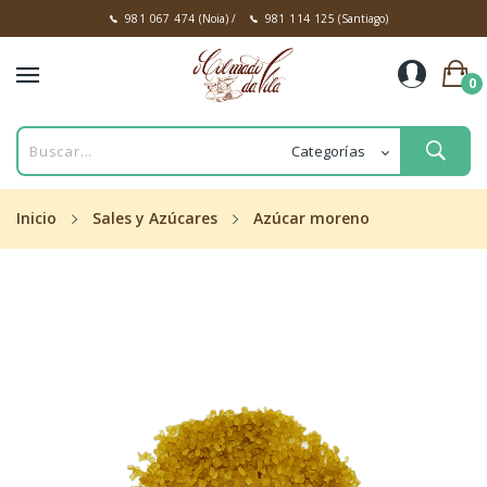
981 067 474
(Noia)
/
981 114 125
(Santiago)
0
Inicio
Sales y Azúcares
Azúcar moreno