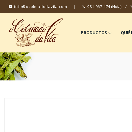
info@ocolmadodavila.com
|
981 067 474
(Noia)
/
PRODUCTOS
QUIÉ