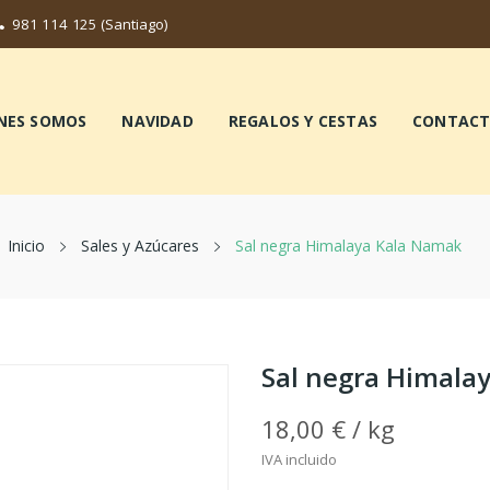
981 114 125
(Santiago)
NES SOMOS
NAVIDAD
REGALOS Y CESTAS
CONTAC
Inicio
Sales y Azúcares
Sal negra Himalaya Kala Namak
Sal negra Himala
18,00 € / kg
IVA incluido