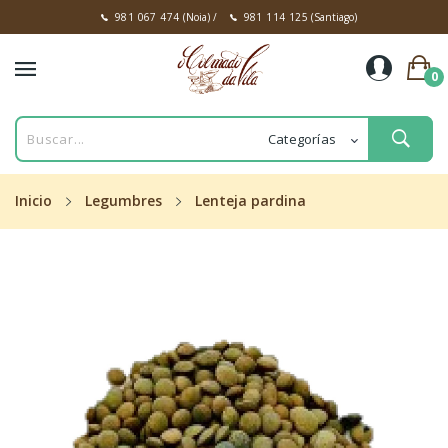
981 067 474
(Noia)
/
981 114 125
(Santiago)
0
Inicio
Legumbres
Lenteja pardina