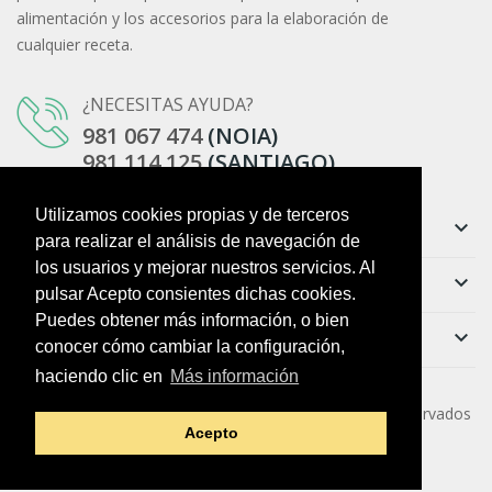
alimentación y los accesorios para la elaboración de
cualquier receta.
¿NECESITAS AYUDA?
981 067 474
(NOIA)
981 114 125
(SANTIAGO)
Utilizamos cookies propias y de terceros
Información
keyboard_arrow_down
para realizar el análisis de navegación de
los usuarios y mejorar nuestros servicios. Al
Ayuda
keyboard_arrow_down
pulsar Acepto consientes dichas cookies.
Puedes obtener más información, o bien
Boletín
keyboard_arrow_down
conocer cómo cambiar la configuración,
haciendo clic en
Más información
Copyright ©
O Colmado da Vila
. Todos los derechos reservados
Acepto