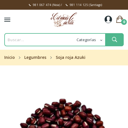
981 067 474
(Noia)
/
981 114 125
(Santiago)
0
Inicio
Legumbres
Soja roja Azuki