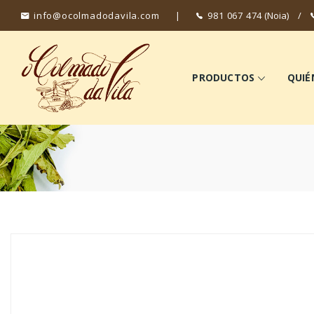
info@ocolmadodavila.com
|
981 067 474
(Noia)
/
PRODUCTOS
QUIÉ