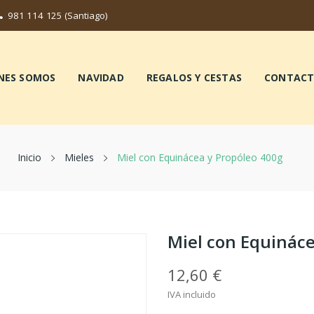
981 114 125
(Santiago)
NES SOMOS
NAVIDAD
REGALOS Y CESTAS
CONTAC
Inicio
Mieles
Miel con Equinácea y Propóleo 400g
Miel con Equináce
12,60 €
IVA incluido