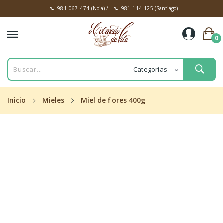
981 067 474
(Noia)
/
981 114 125
(Santiago)
0
Inicio
Mieles
Miel de flores 400g