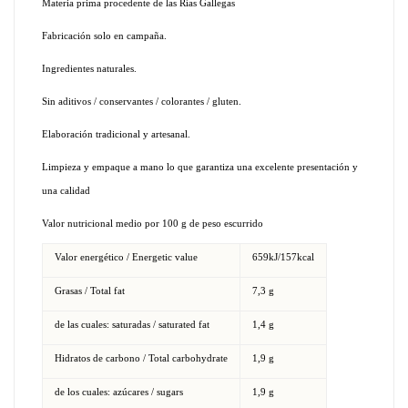
Materia prima procedente de las Rías Gallegas
Fabricación solo en campaña.
Ingredientes naturales.
Sin aditivos / conservantes / colorantes / gluten.
Elaboración tradicional y artesanal.
Limpieza y empaque a mano lo que garantiza una excelente presentación y
una calidad
Valor nutricional medio por 100 g de peso escurrido
Valor energético / Energetic value
659kJ/157kcal
Grasas / Total fat
7,3 g
de las cuales: saturadas / saturated fat
1,4 g
Hidratos de carbono / Total carbohydrate
1,9 g
de los cuales: azúcares / sugars
1,9 g