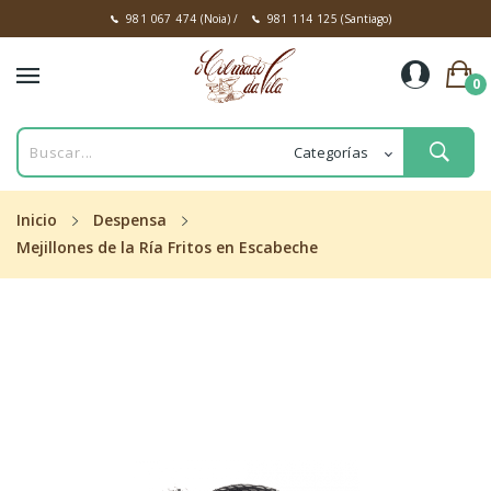
981 067 474
(Noia)
/
981 114 125
(Santiago)
0
Inicio
Despensa
Mejillones de la Ría Fritos en Escabeche