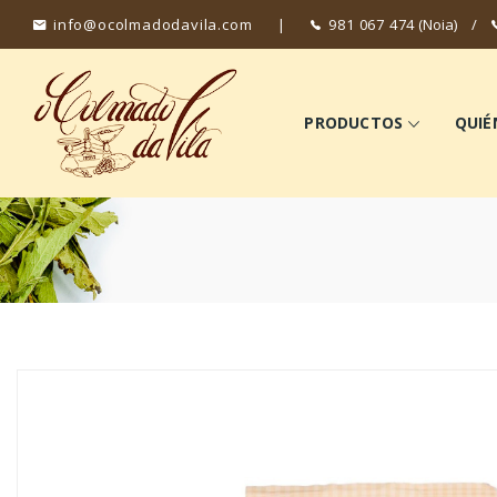
info@ocolmadodavila.com
|
981 067 474
(Noia)
/
PRODUCTOS
QUIÉ