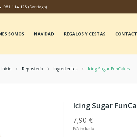
981 114 125
(Santiago)
NES SOMOS
NAVIDAD
REGALOS Y CESTAS
CONTAC
Inicio
Repostería
Ingredientes
Icing Sugar FunCakes
Icing Sugar FunC
7,90 €
IVA incluido