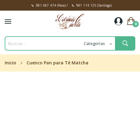
981 067 474
(Noia)
/
981 114 125
(Santiago)
0
Inicio
Cuenco Pan para Té Matcha