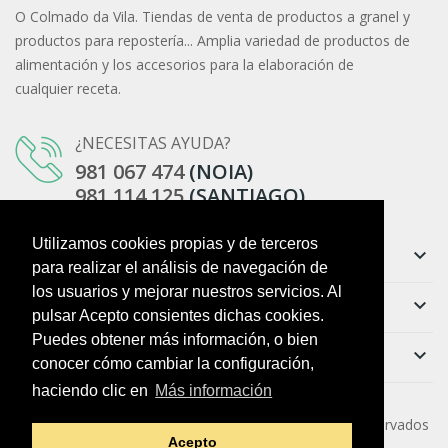
O Colmado da Vila. Tiendas de venta de productos a granel y
productos para repostería... Amplia variedad de productos de
alimentación y los accesorios para la elaboración de
cualquier receta.
¿NECESITAS AYUDA?
981 067 474
(NOIA)
981 114 125
(SANTIAGO)
Utilizamos cookies propias y de terceros
Información
keyboard_arrow_down
para realizar el análisis de navegación de
los usuarios y mejorar nuestros servicios. Al
Ayuda
keyboard_arrow_down
pulsar Acepto consientes dichas cookies.
Puedes obtener más información, o bien
Boletín
keyboard_arrow_down
conocer cómo cambiar la configuración,
haciendo clic en
Más información
Copyright ©
O Colmado da Vila
. Todos los derechos reservados
Acepto