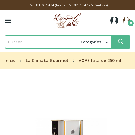
981 067 474
(Noia)
/
981 114 125
(Santiago)
0
Inicio
La Chinata Gourmet
AOVE lata de 250 ml