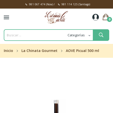
981 067 474
(Noia)
/
981 114 125
(Santiago)
0
Inicio
La Chinata Gourmet
AOVE Picual 500 ml