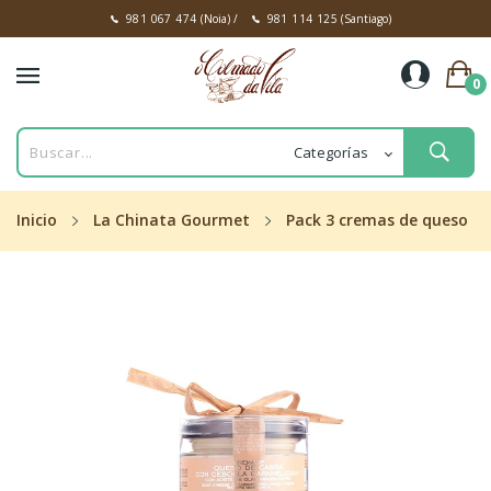
981 067 474
(Noia)
/
981 114 125
(Santiago)
0
Inicio
La Chinata Gourmet
Pack 3 cremas de queso