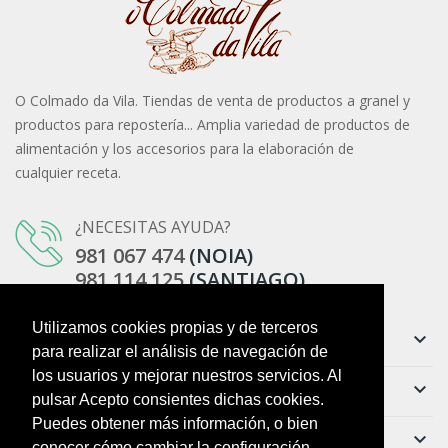
O Colmado da Vila. Tiendas de venta de productos a granel y
productos para repostería... Amplia variedad de productos de
alimentación y los accesorios para la elaboración de
cualquier receta.
¿NECESITAS AYUDA?
981 067 474
(NOIA)
981 114 125
(SANTIAGO)
Utilizamos cookies propias y de terceros
Información
keyboard_arrow_down
para realizar el análisis de navegación de
los usuarios y mejorar nuestros servicios. Al
Ayuda
keyboard_arrow_down
pulsar Acepto consientes dichas cookies.
Puedes obtener más información, o bien
Boletín
keyboard_arrow_down
conocer cómo cambiar la configuración,