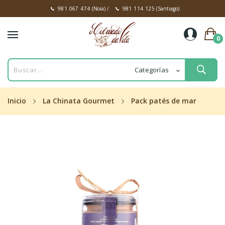
981 067 474
(Noia)
/
981 114 125
(Santiago)
0
Inicio
La Chinata Gourmet
Pack patés de mar