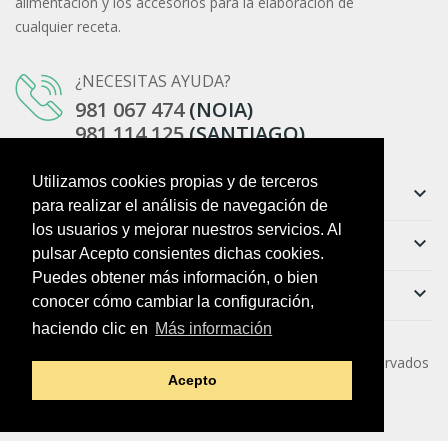
alimentación y los accesorios para la elaboración de
cualquier receta.
¿NECESITAS AYUDA?
981 067 474
(NOIA)
981 114 125
(SANTIAGO)
Utilizamos cookies propias y de terceros
Información
keyboard_arrow_down
para realizar el análisis de navegación de
los usuarios y mejorar nuestros servicios. Al
Ayuda
keyboard_arrow_down
pulsar Acepto consientes dichas cookies.
Puedes obtener más información, o bien
Boletín
keyboard_arrow_down
conocer cómo cambiar la configuración,
haciendo clic en
Más información
Copyright ©
O Colmado da Vila
. Todos los derechos reservados
Acepto