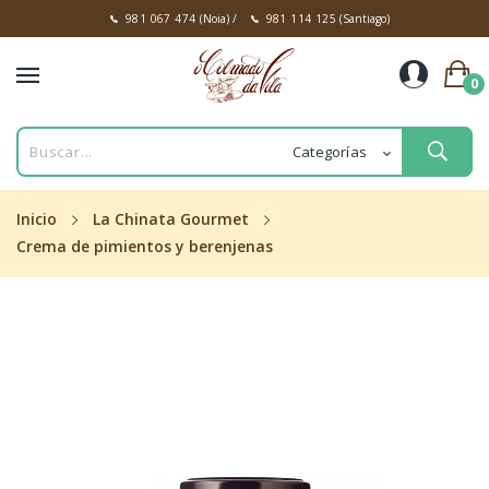
981 067 474
(Noia)
/
981 114 125
(Santiago)
0
Inicio
La Chinata Gourmet
Crema de pimientos y berenjenas