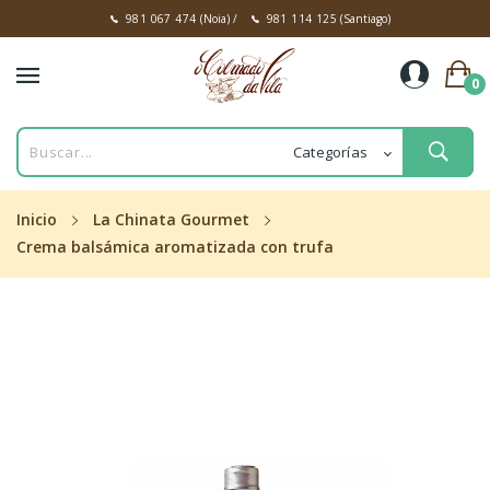
981 067 474
(Noia)
/
981 114 125
(Santiago)
0
Inicio
La Chinata Gourmet
Crema balsámica aromatizada con trufa