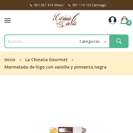
981 067 474
(Noia)
/
981 114 125
(Santiago)
0
Inicio
La Chinata Gourmet
Mermelada de higo con vainilla y pimienta negra