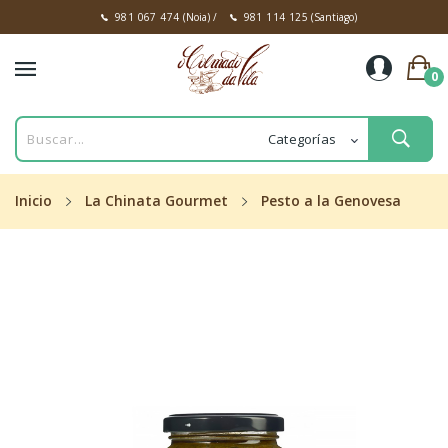
981 067 474
(Noia)
/
981 114 125
(Santiago)
0
Inicio
La Chinata Gourmet
Pesto a la Genovesa