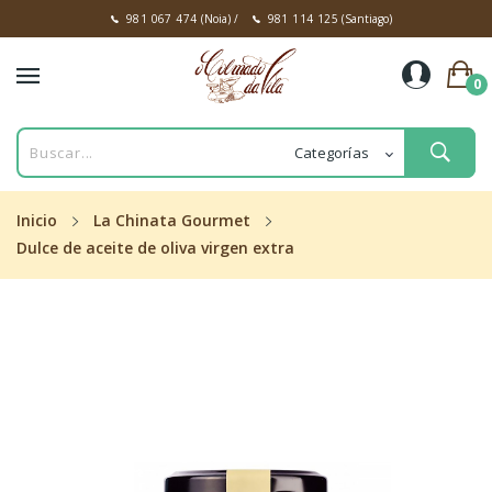
981 067 474
(Noia)
/
981 114 125
(Santiago)
0
Inicio
La Chinata Gourmet
Dulce de aceite de oliva virgen extra