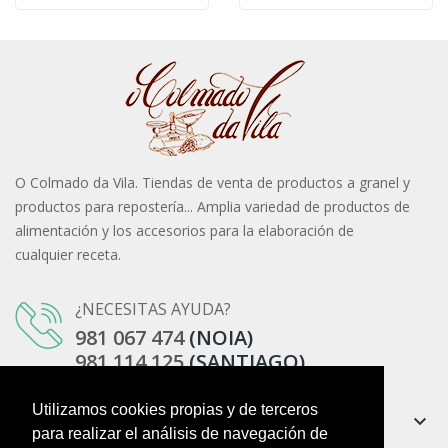
O Colmado da Vila. Tiendas de venta de productos a granel y
productos para repostería... Amplia variedad de productos de
alimentación y los accesorios para la elaboración de
cualquier receta.
¿NECESITAS AYUDA?
981 067 474
(NOIA)
981 114 125
(SANTIAGO)
Utilizamos cookies propias y de terceros
Información
keyboard_arrow_down
para realizar el análisis de navegación de