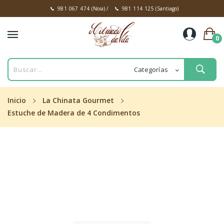
981 067 474
(Noia)
/
981 114 125
(Santiago)
0
Inicio
La Chinata Gourmet
Estuche de Madera de 4 Condimentos