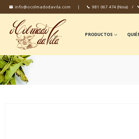
info@ocolmadodavila.com
|
981 067 474
(Noia)
/
PRODUCTOS
QUIÉ