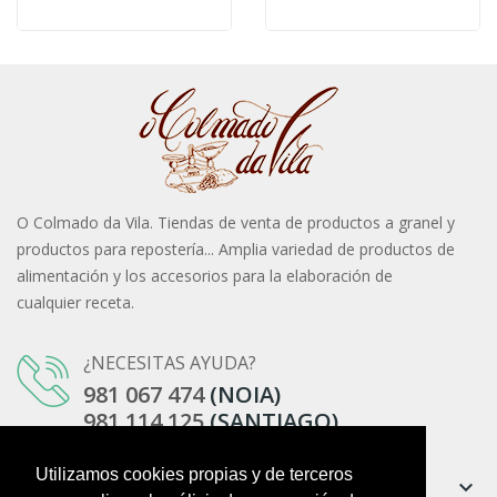
O Colmado da Vila. Tiendas de venta de productos a granel y
productos para repostería... Amplia variedad de productos de
alimentación y los accesorios para la elaboración de
cualquier receta.
¿NECESITAS AYUDA?
981 067 474
(NOIA)
981 114 125
(SANTIAGO)
Utilizamos cookies propias y de terceros
Información
keyboard_arrow_down