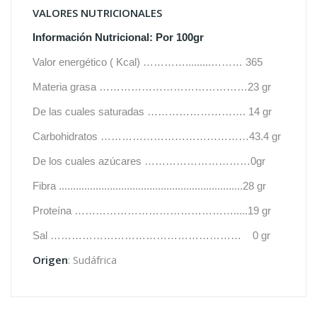
VALORES NUTRICIONALES
Información Nutricional: Por 100gr
Valor energético ( Kcal) ………….........……… 365
Materia grasa ……………………………………23 gr
De las cuales saturadas ………………………. 14 gr
Carbohidratos ……………………………………43.4 gr
De los cuales azúcares …………………………0gr
Fibra .................................................................28 gr
Proteína ……………………………………….....19 gr
Sal ………………………………………………
0 gr
Origen
: Sudáfrica