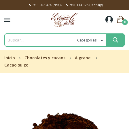
981 067 474
(Noia)
/
981 114 125
(Santiago)
0
Inicio
Chocolates y cacaos
A granel
Cacao suizo