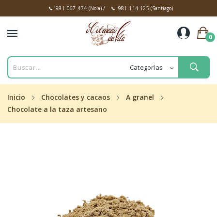
981 067 474
(Noia)
/
981 114 125
(Santiago)
0
Inicio
Chocolates y cacaos
A granel
Chocolate a la taza artesano